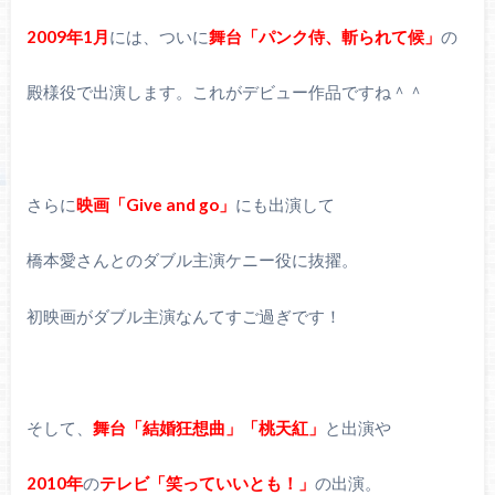
2009年1月
には、ついに
舞台「パンク侍、斬られて候」
の
殿様役で出演します。これがデビュー作品ですね＾＾
さらに
映画「Give and go」
にも出演して
橋本愛さんとのダブル主演ケニー役に抜擢。
初映画がダブル主演なんてすご過ぎです！
そして、
舞台「結婚狂想曲」「桃天紅」
と出演や
2010年
の
テレビ「笑っていいとも！」
の出演。